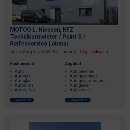
MOTOO L. Niessen, KFZ
Technikermeister / Point S /
Reifenservice Lohmar
An der Burg Sülz 6, 53797 Lohmar
Do:
geschlossen
Fachbereich
Angebot
Auto
Autobeleihen
Autogas
Autogasanlage
Autoglas
Autogasumrüstung
Autoklima
Autoglaser
Autoreifen
Autoservice
+ 3 weitere
+ 20 weitere