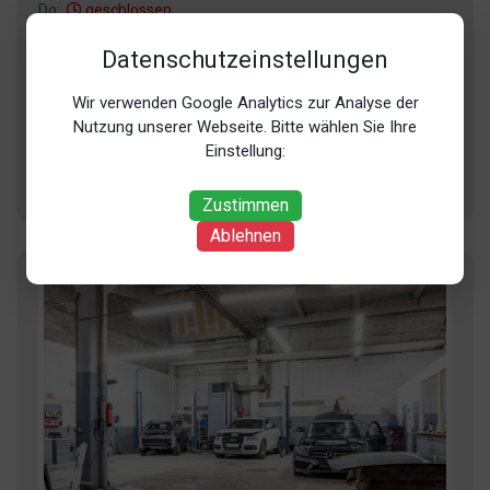
Do:
geschlossen
Datenschutzeinstellungen
Fachbereich
Auto
Wir verwenden Google Analytics zur Analyse der
Autoaufbereitung
Autolackiererei
Nutzung unserer Webseite. Bitte wählen Sie Ihre
Autopflege
Einstellung:
Karosserie
+ 1 weitere
Zustimmen
Ablehnen