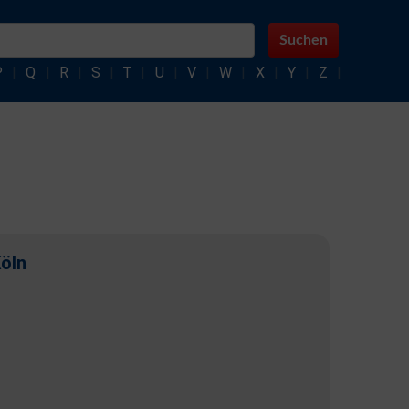
Suchen
P
|
Q
|
R
|
S
|
T
|
U
|
V
|
W
|
X
|
Y
|
Z
|
öln