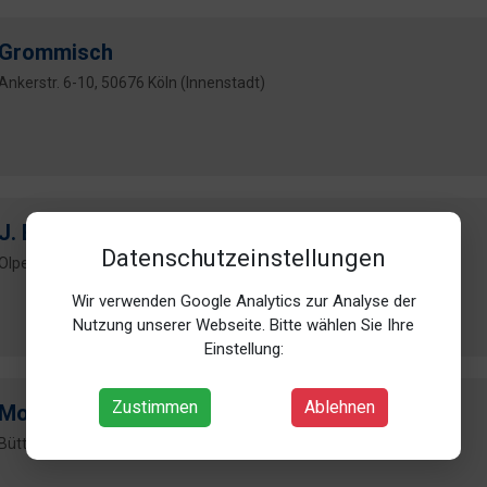
Grommisch
Ankerstr. 6-10, 50676 Köln (Innenstadt)
J. Bliersbach GmbH
Datenschutzeinstellungen
Olpener Str. 750, 51109 Köln (Brück)
Wir verwenden Google Analytics zur Analyse der
Nutzung unserer Webseite. Bitte wählen Sie Ihre
Einstellung:
Zustimmen
Ablehnen
Mobile Fahrzeugdiagnose
Büttgener Weg 22, 50769 Köln (Worringen)