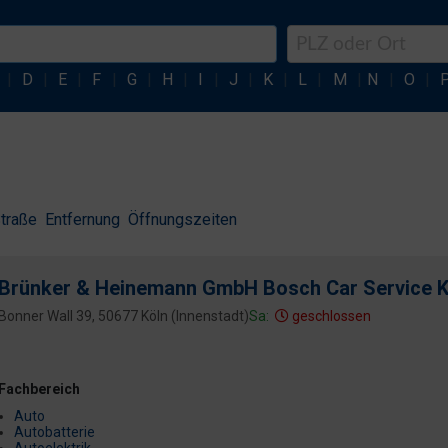
|
D
|
E
|
F
|
G
|
H
|
I
|
J
|
K
|
L
|
M
|
N
|
O
|
traße
Entfernung
Öffnungszeiten
Brünker & Heinemann GmbH Bosch Car Service K
Bonner Wall 39, 50677 Köln (Innenstadt)
Sa:
geschlossen
Fachbereich
Auto
Autobatterie
Autoelektrik