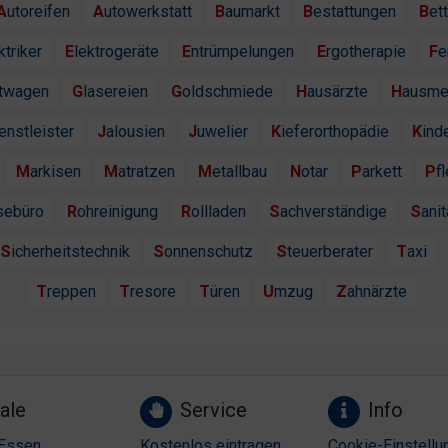
Autoreifen
Autowerkstatt
Baumarkt
Bestattungen
Bet
ektriker
Elektrogeräte
Entrümpelungen
Ergotherapie
F
htwagen
Glasereien
Goldschmiede
Hausärzte
Hausme
ienstleister
Jalousien
Juwelier
Kieferorthopädie
Kind
Markisen
Matratzen
Metallbau
Notar
Parkett
P
isebüro
Rohreinigung
Rollladen
Sachverständige
Sanit
Sicherheitstechnik
Sonnenschutz
Steuerberater
Taxi
Treppen
Tresore
Türen
Umzug
Zahnärzte
ale
Service
Info
Essen
Kostenlos eintragen
Cookie-Einstellu