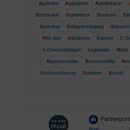
Apotheke
Augenärzte
Autolackierer
Dachdecker
Digitaldruck
Druckerei
El
Gartenbau
Gebäudereinigung
Gebrauc
HNO Arzt
Immobilien
Internist
IT D
Lichtwerbeanlagen
Logopädie
Maler
Raumausstatter
Rechtsanwälte
Re
Schlüsseldienste
Schreiner
Schrott
Partnerport
Bonn