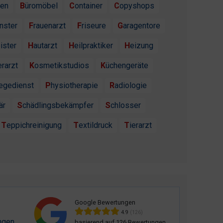
ten
Büromöbel
Container
Copyshops
enster
Frauenarzt
Friseure
Garagentore
ister
Hautarzt
Heilpraktiker
Heizung
erarzt
Kosmetikstudios
Küchengeräte
flegedienst
Physiotherapie
Radiologie
är
Schädlingsbekämpfer
Schlosser
Teppichreinigung
Textildruck
Tierarzt
Google Bewertungen
4.9
(126)
ngen
basierend auf 126 Bewertungen