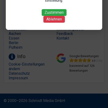
Einstellung:
we shop local
Zustimmen
Partnerportale
Service
Ablehnen
Bonn
Kostenlos eintragen
Düsseldorf
Stellenangebote
Aachen
Feedback
Essen
Kontakt
Berlin
Pulheim
Info
Google Bewertungen
4.9
(126)
Cookie-Einstellungen
basierend auf 126
ändern
Bewertungen
Datenschutz
Impressum
© 2000–2026 Schmidt Media GmbH