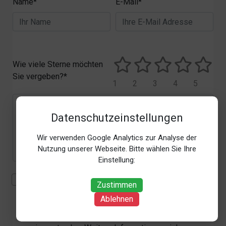
Name*
E-Mail*
Wie viele Sterne möchten
Sie vergeben?*
1
2
3
4
5
Datenschutzeinstellungen
Wir verwenden Google Analytics zur Analyse der
Nutzung unserer Webseite. Bitte wählen Sie Ihre
Einstellung:
Mit der Erhebung, Verarbeitung und Nutzung meiner
Zustimmen
personenbezogenen Daten (Angaben, Datum und
Ablehnen
Uhrzeit der Bewertungsabgabe, Referrer-URL) zum
Zweck der Bewertung erkläre ich mich