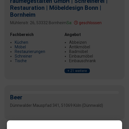
räumegestalten GmbH | Schreinerei |
Restauration | Möbeldesign Bonn |
Bornheim
Mühlenstr. 26, 53332 Bornheim
Sa:
geschlossen
Fachbereich
Angebot
Küchen
Abbeizen
Möbel
Antikmöbel
Restaurierungen
Badmöbel
Schreiner
Einbaumöbel
Tische
Einbauschrank
+ 21 weitere
Beer
Dünnwalder Mauspfad 341, 51069 Köln (Dünnwald)