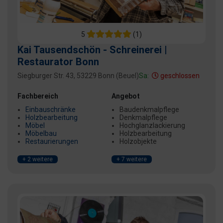
5
(1)
Kai Tausendschön - Schreinerei |
Restaurator Bonn
Siegburger Str. 43, 53229 Bonn (Beuel)
Sa:
geschlossen
Fachbereich
Angebot
Einbauschränke
Baudenkmalpflege
Holzbearbeitung
Denkmalpflege
Möbel
Hochglanzlackierung
Möbelbau
Holzbearbeitung
Restaurierungen
Holzobjekte
+ 2 weitere
+ 7 weitere