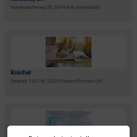
Hohenstaufenring 28, 50674 Köln (Innenstadt)
Knichel
Hauptstr. 192-196, 50226 Frechen (Frechen Ort)