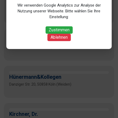
Göhring, Dr. med.
Wir verwenden Google Analytics zur Analyse der
Max-Planck-Str. 27A, 50858 Köln (Junkersdorf)
Nutzung unserer Webseite. Bitte wählen Sie Ihre
Einstellung:
Zustimmen
Ablehnen
Heimann, Dr.
Kaiserstr. 14, 51145 Köln (Porz)
Hünermann&Kollegen
Danziger Str. 20, 50858 Köln (Weiden)
Kirchner, Dr.