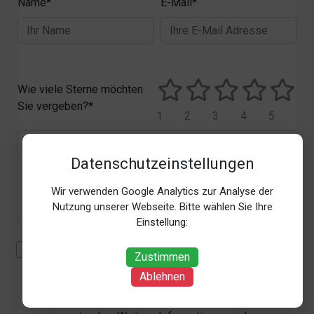
Name*
E-Mail*
Wie viele Sterne möchten
Sie vergeben?*
1
2
3
4
5
Datenschutzeinstellungen
Wir verwenden Google Analytics zur Analyse der
Nutzung unserer Webseite. Bitte wählen Sie Ihre
Einstellung:
Mit der Erhebung, Verarbeitung und Nutzung meiner
Zustimmen
personenbezogenen Daten (Angaben, Datum und
Ablehnen
Uhrzeit der Bewertungsabgabe, Referrer-URL) zum
Zweck der Bewertung erkläre ich mich