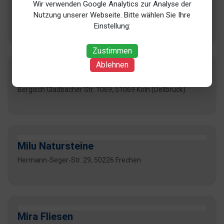
LWB GmbH
Wir verwenden Google Analytics zur Analyse der
Nutzung unserer Webseite. Bitte wählen Sie Ihre
Poller Kirchweg 106, 51105 Köln (Poll)
Einstellung:
Zustimmen
Ablehnen
Marmorwerke
Bergisch Gladbacher Str. 1069, 51069 Köln (Dellbrück)
Milu Natursteine
Hermann-Seger-Str. 29, 50226 Frechen
Mira Fliesen