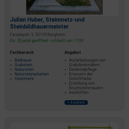
Julian Huber, Steinmetz-und
Steinbildhauermeister
Faradaystr. 3, 50129 Bergheim
Do:
jetzt geöffnet
• schließt um 17:00
Fachbereich
Angebot
Bildhauer
Aufarbeitungen von
Grabstein
Grabdenkmälern
Naturstein
Denkmalpflege
Natursteinarbeiten
Erneuern der
Steinmetz
Schriftfarbe
Erstellung von
Bruchsteinmauern
Inschriften
+ 4 weitere