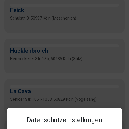
Feick
Schulstr. 3, 50997 Köln (Meschenich)
Hucklenbroich
Hermeskeiler Str. 13b, 50935 Köln (Sülz)
La Cava
Venloer Str. 1051-1053, 50829 Köln (Vogelsang)
Datenschutzeinstellungen