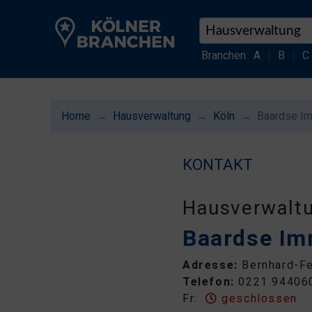
Branchen:
A
|
B
|
C
Home
Hausverwaltung
Köln
Baardse Im
KONTAKT
Hausverwalt
Baardse Im
Adresse:
Bernhard-Fe
Telefon:
0221 94406
Fr:
geschlossen