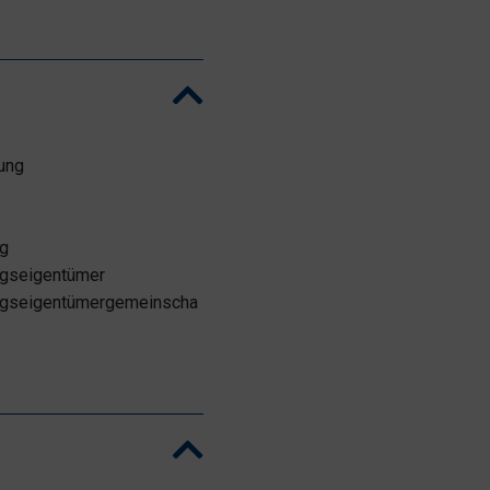
ung
n
g
gseigentümer
gseigentümergemeinscha