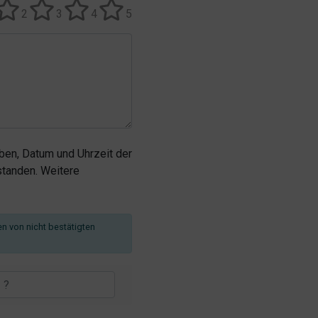
2
3
4
5
en, Datum und Uhrzeit der
tanden. Weitere
en von nicht bestätigten