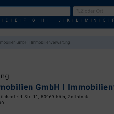
|
D
|
E
|
F
|
G
|
H
|
I
|
J
|
K
|
L
|
M
|
N
|
O
|
mobilien GmbH I Immobilienverwaltung
ung
mobilien GmbH I Immobilien
ilchenfeld-Str. 11, 50969 Köln, Zollstock
00