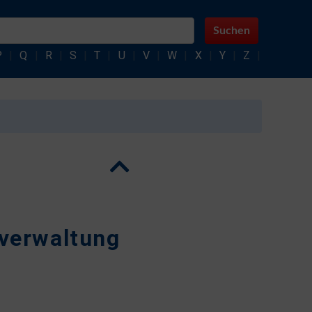
Suchen
P
|
Q
|
R
|
S
|
T
|
U
|
V
|
W
|
X
|
Y
|
Z
|
verwaltung