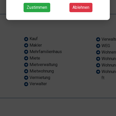
Zustimmen
Ablehnen
Kauf
Verwalt
Makler
WEG
Mehrfamilienhaus
Wohne
Miete
Wohnun
Mietverwaltung
Wohnun
Mietwohnung
Wohnun
Vermietung
ft
Verwalter