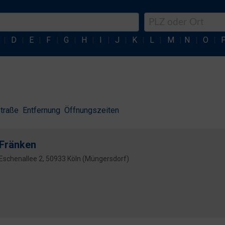
|
D
|
E
|
F
|
G
|
H
|
I
|
J
|
K
|
L
|
M
|
N
|
O
|
traße
Entfernung
Öffnungszeiten
Fränken
Eschenallee 2, 50933 Köln (Müngersdorf)