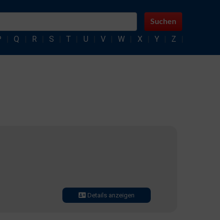
Suchen
P
|
Q
|
R
|
S
|
T
|
U
|
V
|
W
|
X
|
Y
|
Z
|
Details anzeigen