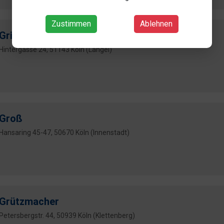
Zustimmen
Ablehnen
Grimm
Hintergasse 24, 51143 Köln (Langel)
Groß
Hansaring 45-47, 50670 Köln (Innenstadt)
Grützmacher
Petersbergstr. 44, 50939 Köln (Klettenberg)