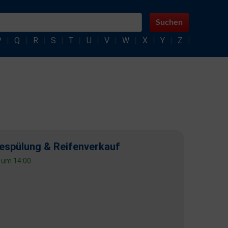
Suchen
P
|
Q
|
R
|
S
|
T
|
U
|
V
|
W
|
X
|
Y
|
Z
|
espülung & Reifenverkauf
t um 14:00