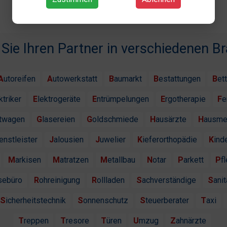
 Sie Ihren Partner in verschiedenen B
Autoreifen
Autowerkstatt
Baumarkt
Bestattungen
Bet
ektriker
Elektrogeräte
Entrümpelungen
Ergotherapie
F
htwagen
Glasereien
Goldschmiede
Hausärzte
Hausme
ienstleister
Jalousien
Juwelier
Kieferorthopädie
Kind
Markisen
Matratzen
Metallbau
Notar
Parkett
P
isebüro
Rohreinigung
Rollladen
Sachverständige
Sanit
Sicherheitstechnik
Sonnenschutz
Steuerberater
Taxi
Treppen
Tresore
Türen
Umzug
Zahnärzte