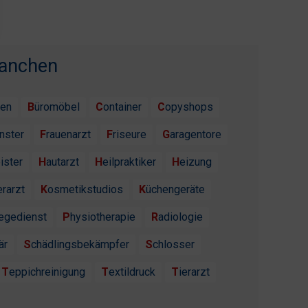
ranchen
ten
Büromöbel
Container
Copyshops
enster
Frauenarzt
Friseure
Garagentore
ister
Hautarzt
Heilpraktiker
Heizung
erarzt
Kosmetikstudios
Küchengeräte
flegedienst
Physiotherapie
Radiologie
är
Schädlingsbekämpfer
Schlosser
Teppichreinigung
Textildruck
Tierarzt