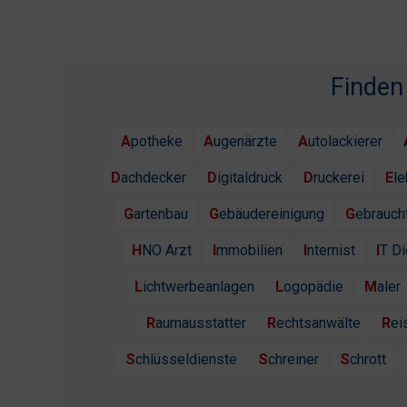
Finden
Apotheke
Augenärzte
Autolackierer
Dachdecker
Digitaldruck
Druckerei
El
Gartenbau
Gebäudereinigung
Gebrauc
HNO Arzt
Immobilien
Internist
IT D
Lichtwerbeanlagen
Logopädie
Maler
Raumausstatter
Rechtsanwälte
Re
Schlüsseldienste
Schreiner
Schrott