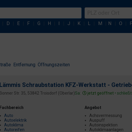
|
D
|
E
|
F
|
G
|
H
|
I
|
J
|
K
|
L
|
M
|
N
|
O
|
traße
Entfernung
Öffnungszeiten
Lämmis Schraubstation KFZ-Werkstatt - Getrieb
Bonner Str. 35, 53842 Troisdorf (Oberlar)
Sa:
jetzt geöffnet
• schließ
Fachbereich
Angebot
Auto
Achsvermessung
Autoelektrik
Auspuff
Autoklima
Autoinspektion
Autoreifen
Autoklimaanlagen