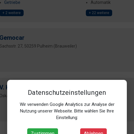
Getriebe
Automatik
+ 2 weitere
+ 22 weitere
Gemocar
Sachsstr. 27, 50259 Pulheim (Brauweiler)
V. Krause & Söhne
Datenschutzeinstellungen
Oskar-Jäger-Str. 173, 50825 Köln (Ehrenfeld)
Wir verwenden Google Analytics zur Analyse der
Nutzung unserer Webseite. Bitte wählen Sie Ihre
Einstellung:
Zustimmen
Ablehnen