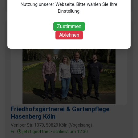
Nutzung unserer Webseite. Bitte wählen Sie Ihre
+ 18 weitere
Einstellung:
Zustimmen
Ablehnen
Friedhofsgärtnerei & Gartenpflege
Hasenberg Köln
Venloer Str. 1079, 50829 Köln (Vogelsang)
Fr:
jetzt geöffnet
• schließt um 12:30