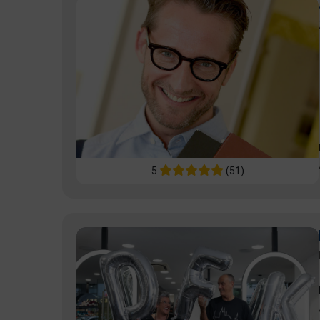
5
(51)