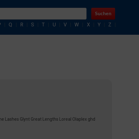
Suchen
P
|
Q
|
R
|
S
|
T
|
U
|
V
|
W
|
X
|
Y
|
Z
|
e Lashes Glynt Great Lengths Loreal Olaplex ghd