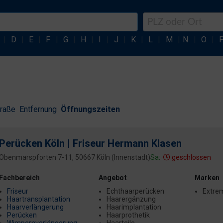
|
D
|
E
|
F
|
G
|
H
|
I
|
J
|
K
|
L
|
M
|
N
|
O
|
traße
Entfernung
Öffnungszeiten
Perücken Köln | Friseur Hermann Klasen
Obenmarspforten 7-11, 50667 Köln (Innenstadt)
Sa:
geschlossen
Fachbereich
Angebot
Marken
Friseur
Echthaarperücken
Extrem
Haartransplantation
Haarergänzung
Haarverlängerung
Haarimplantation
Perücken
Haarprothetik