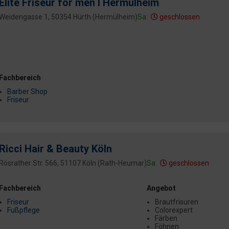
Elite Friseur for men I Hermülheim
Weidengasse 1, 50354 Hürth (Hermülheim)
Sa:
geschlossen
Fachbereich
Barber Shop
Friseur
Ricci Hair & Beauty Köln
Rösrather Str. 566, 51107 Köln (Rath-Heumar)
Sa:
geschlossen
Fachbereich
Angebot
Friseur
Brautfrisuren
Fußpflege
Colorexpert
Färben
Föhnen