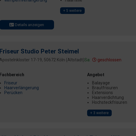
Wimpernverlängerung
Haarteile
+ 5 weitere
Details anzeigen
Friseur Studio Peter Steimel
Apostelnkloster 17-19, 50672 Köln (Altstadt)
Sa:
geschlossen
Fachbereich
Angebot
Friseur
Balayage
Haarverlängerung
Brautfrisuren
Perücken
Extensions
Haarverdichtung
Hochsteckfrisuren
+ 3 weitere