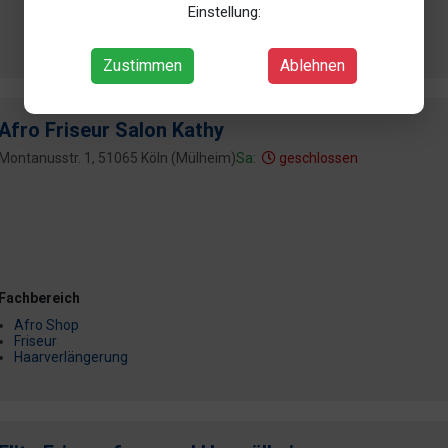
Einstellung:
Farbkorrektur
+ 5 weitere
Zustimmen
Ablehnen
Afro Friseur Salon Kathy
Montanusstr. 1, 51065 Köln (Mülheim)
Sa:
geschlossen
Fachbereich
Afro Shop
Friseur
Haarverlängerung