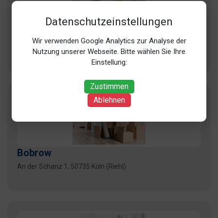
Datenschutzeinstellungen
Bischof GmbH
Wir verwenden Google Analytics zur Analyse der
Neusser Landstr. 2, 50735 Köln (Niehl)
Nutzung unserer Webseite. Bitte wählen Sie Ihre
Einstellung:
Zustimmen
Ablehnen
Bobrow
An der Schanz 1, 50735 Köln (Riehl)