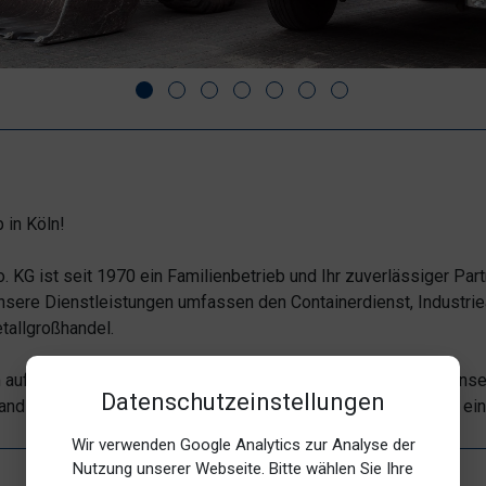
 in Köln!
KG ist seit 1970 ein Familienbetrieb und Ihr zuverlässiger Part
Unsere Dienstleistungen umfassen den Containerdienst, Industr
tallgroßhandel.
 auf Kompetenz unsererseits und Zufriedenheit Ihrerseits! Unse
Datenschutzeinstellungen
tand der Technik, sodass wir problemlos auf Ihre Bedürfnisse ei
Wir verwenden Google Analytics zur Analyse der
Nutzung unserer Webseite. Bitte wählen Sie Ihre