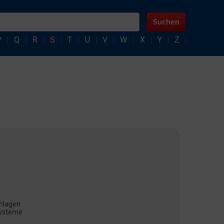
Suchen
P
|
Q
|
R
|
S
|
T
|
U
|
V
|
W
|
X
|
Y
|
Z
|
anlagen
systeme