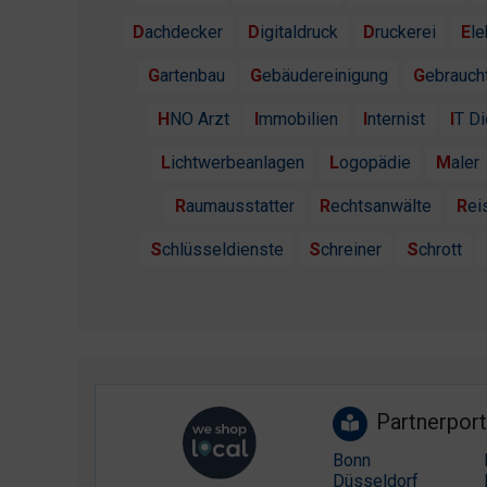
Dachdecker
Digitaldruck
Druckerei
El
Gartenbau
Gebäudereinigung
Gebrauc
HNO Arzt
Immobilien
Internist
IT D
Lichtwerbeanlagen
Logopädie
Maler
Raumausstatter
Rechtsanwälte
Re
Schlüsseldienste
Schreiner
Schrott
Partnerport
Bonn
Düsseldorf