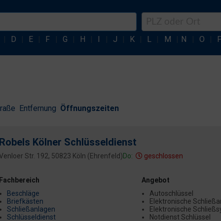
|
D
|
E
|
F
|
G
|
H
|
I
|
J
|
K
|
L
|
M
|
N
|
O
|
traße
Entfernung
Öffnungszeiten
Robels Kölner Schlüsseldienst
Venloer Str. 192, 50823 Köln (Ehrenfeld)
Do:
geschlossen
Fachbereich
Angebot
Beschläge
Autoschlüssel
Briefkästen
Elektronische Schließ
Schließanlagen
Elektronische Schließ
Schlüsseldienst
Notdienst Schlüssel