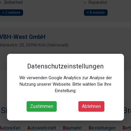
Sicherheit
Reparatur
+ 2 weitere
+ 8 weitere
VBH-West GmbH
Wankelstr. 20, 50996 Köln (Hahnwald)
Datenschutzeinstellungen
Wir verwenden Google Analytics zur Analyse der
Nutzung unserer Webseite. Bitte wählen Sie Ihre
Einstellung:
Zustimmen
Ablehnen
 Sie Ihren Partner in verschiedenen B
Autoreifen
Autowerkstatt
Baumarkt
Bestattungen
Bet