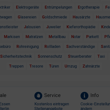
ektriker
Elektrogeräte
Entrümpelungen
Ergotherapie
F
htwagen
Glasereien
Goldschmiede
Hausärzte
Hausme
ienstleister
Jalousien
Juwelier
Kieferorthopädie
Kind
Markisen
Matratzen
Metallbau
Notar
Parkett
P
isebüro
Rohreinigung
Rollladen
Sachverständige
Sanit
Sicherheitstechnik
Sonnenschutz
Steuerberater
Taxi
Treppen
Tresore
Türen
Umzug
Zahnärzte
ale
Service
Info
Essen
Kostenlos eintragen
Cookie-Einstellu
Berlin
Stellenangebote
ändern