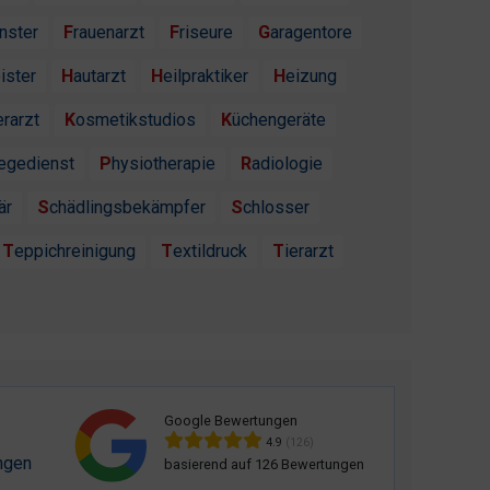
enster
Frauenarzt
Friseure
Garagentore
ister
Hautarzt
Heilpraktiker
Heizung
erarzt
Kosmetikstudios
Küchengeräte
flegedienst
Physiotherapie
Radiologie
är
Schädlingsbekämpfer
Schlosser
Teppichreinigung
Textildruck
Tierarzt
Google Bewertungen
4.9
(126)
ngen
basierend auf 126 Bewertungen