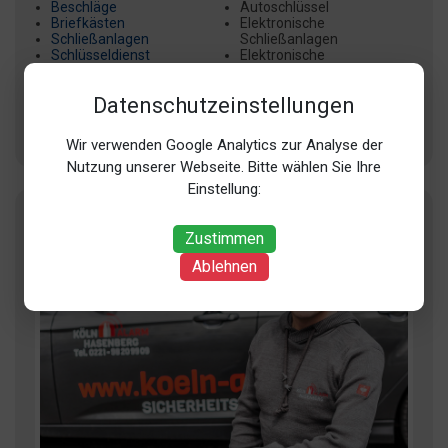
Beschläge
Autoschlüssel
Briefkästen
Elektronische
Schließanlagen
Schließanlagen
Schlüsseldienst
Elektronische
Sicherheit
Schließsysteme
Notdienst Schlüssel
Datenschutzeinstellungen
Reparatur
+ 2 weitere
+ 8 weitere
Wir verwenden Google Analytics zur Analyse der
Nutzung unserer Webseite. Bitte wählen Sie Ihre
Einstellung:
Zustimmen
Ablehnen