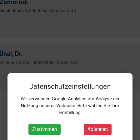
Zomorodi
Mühlenbach 4, 50676 Köln (Innenstadt)
Ünal, Dr.
Venloer Str. 355, 50823 Köln (Ehrenfeld)
Datenschutzeinstellungen
Wir verwenden Google Analytics zur Analyse der
Nutzung unserer Webseite. Bitte wählen Sie Ihre
30
31
32
Weiter
Einstellung:
Zustimmen
Ablehnen