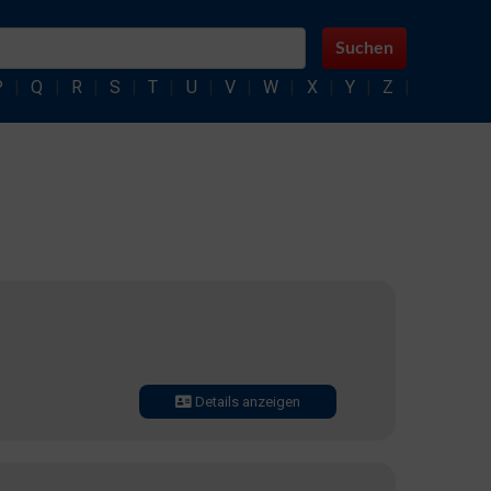
Suchen
P
|
Q
|
R
|
S
|
T
|
U
|
V
|
W
|
X
|
Y
|
Z
|
Details anzeigen