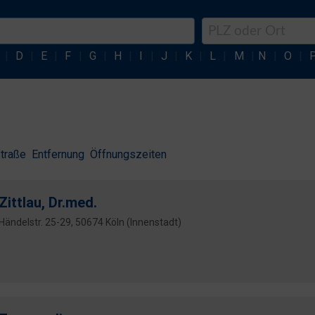
|
D
|
E
|
F
|
G
|
H
|
I
|
J
|
K
|
L
|
M
|
N
|
O
|
traße
Entfernung
Öffnungszeiten
Zittlau, Dr.med.
Händelstr. 25-29, 50674 Köln (Innenstadt)