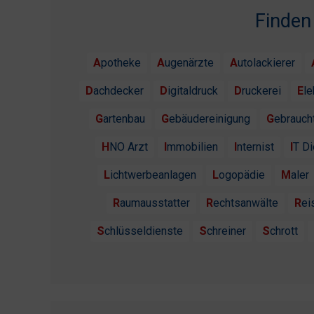
Finden
Apotheke
Augenärzte
Autolackierer
Dachdecker
Digitaldruck
Druckerei
El
Gartenbau
Gebäudereinigung
Gebrauc
HNO Arzt
Immobilien
Internist
IT D
Lichtwerbeanlagen
Logopädie
Maler
Raumausstatter
Rechtsanwälte
Re
Schlüsseldienste
Schreiner
Schrott