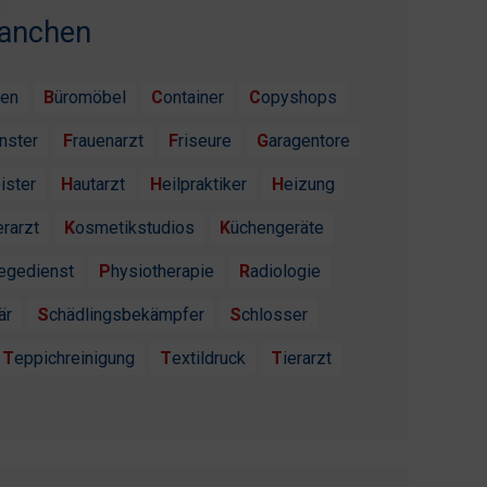
ranchen
ten
Büromöbel
Container
Copyshops
enster
Frauenarzt
Friseure
Garagentore
ister
Hautarzt
Heilpraktiker
Heizung
erarzt
Kosmetikstudios
Küchengeräte
flegedienst
Physiotherapie
Radiologie
är
Schädlingsbekämpfer
Schlosser
Teppichreinigung
Textildruck
Tierarzt