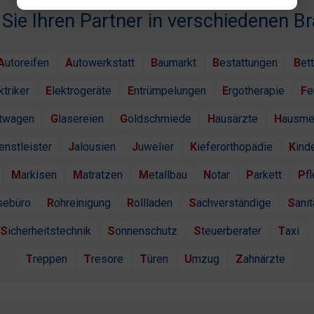
 Sie Ihren Partner in verschiedenen B
Autoreifen
Autowerkstatt
Baumarkt
Bestattungen
Bet
ektriker
Elektrogeräte
Entrümpelungen
Ergotherapie
F
htwagen
Glasereien
Goldschmiede
Hausärzte
Hausme
ienstleister
Jalousien
Juwelier
Kieferorthopädie
Kind
Markisen
Matratzen
Metallbau
Notar
Parkett
P
isebüro
Rohreinigung
Rollladen
Sachverständige
Sanit
Sicherheitstechnik
Sonnenschutz
Steuerberater
Taxi
Treppen
Tresore
Türen
Umzug
Zahnärzte