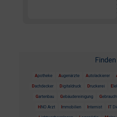
Finden
Apotheke
Augenärzte
Autolackierer
Dachdecker
Digitaldruck
Druckerei
El
Gartenbau
Gebäudereinigung
Gebrauc
HNO Arzt
Immobilien
Internist
IT D