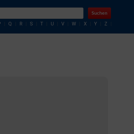
Suchen
P
|
Q
|
R
|
S
|
T
|
U
|
V
|
W
|
X
|
Y
|
Z
|