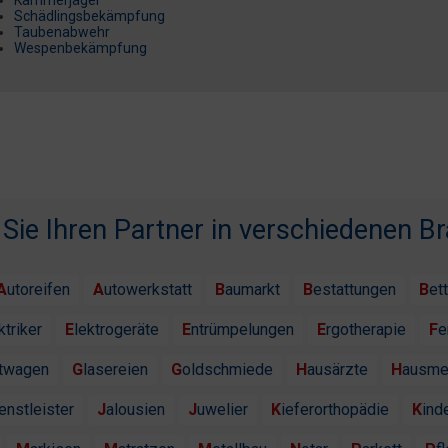
Kammerjäger
Schädlingsbekämpfung
Taubenabwehr
Wespenbekämpfung
 Sie Ihren Partner in verschiedenen B
Autoreifen
Autowerkstatt
Baumarkt
Bestattungen
Bet
ektriker
Elektrogeräte
Entrümpelungen
Ergotherapie
F
htwagen
Glasereien
Goldschmiede
Hausärzte
Hausme
ienstleister
Jalousien
Juwelier
Kieferorthopädie
Kind