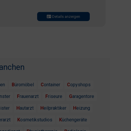
Details anzeigen
ranchen
ten
Büromöbel
Container
Copyshops
enster
Frauenarzt
Friseure
Garagentore
ister
Hautarzt
Heilpraktiker
Heizung
erarzt
Kosmetikstudios
Küchengeräte