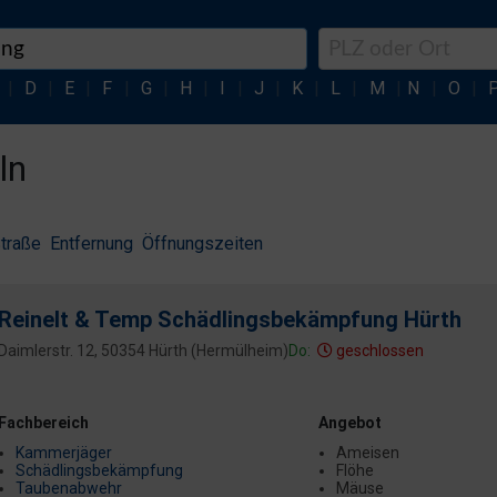
|
D
|
E
|
F
|
G
|
H
|
I
|
J
|
K
|
L
|
M
|
N
|
O
|
ln
traße
Entfernung
Öffnungszeiten
Reinelt & Temp Schädlingsbekämpfung Hürth
Daimlerstr. 12, 50354 Hürth (Hermülheim)
Do:
geschlossen
Fachbereich
Angebot
Kammerjäger
Ameisen
Schädlingsbekämpfung
Flöhe
Taubenabwehr
Mäuse