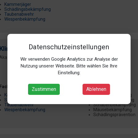
Kammerjäger
Schädlingsbekämpfung
Taubenabwehr
Wespenbekämpfung
Datenschutzeinstellungen
Kling Schädlingsbekämpfung Köln
Akazienweg 143, 50827 Köln (Bickendorf)
Do:
24h geöffnet
Wir verwenden Google Analytics zur Analyse der
Nutzung unserer Webseite. Bitte wählen Sie Ihre
Einstellung:
Fachbereich
Angebot
Zustimmen
Ablehnen
Kammerjäger
Rattenbekämpfung
Schädlingsbekämpfung
Wespenbekämpfung
Taubenabwehr
Schabenbekämpfung
Wespenbekämpfung
Mäusebekämpfung
Schädlingsprävention