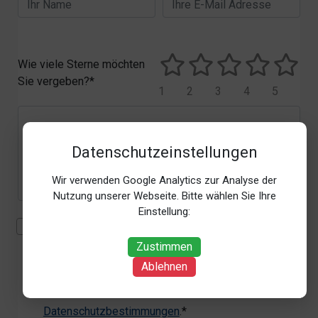
Wie viele Sterne möchten
Sie vergeben?*
1
2
3
4
5
Datenschutzeinstellungen
Wir verwenden Google Analytics zur Analyse der
Nutzung unserer Webseite. Bitte wählen Sie Ihre
Einstellung:
Mit der Erhebung, Verarbeitung und Nutzung meiner
personenbezogenen Daten (Angaben, Datum und
Zustimmen
Uhrzeit der Bewertungsabgabe, Referrer-URL) zum
Ablehnen
Zweck der Bewertung erkläre ich mich
einverstanden. Weitere Informationen siehe unsere
Datenschutzbestimmungen
.*