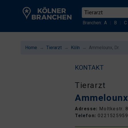
Branchen:
A
|
B
|
C
Home
Tierarzt
Köln
Ammelounx, Dr.
KONTAKT
Tierarzt
Ammelounx,
Adresse:
Moltkestr. 
Telefon:
022152595