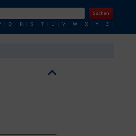
Suchen
P
|
Q
|
R
|
S
|
T
|
U
|
V
|
W
|
X
|
Y
|
Z
|