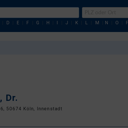
|
D
|
E
|
F
|
G
|
H
|
I
|
J
|
K
|
L
|
M
|
N
|
O
|
 Dr.
86, 50674 Köln, Innenstadt
9