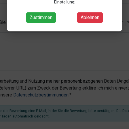
Einstellung:
Zustimmen
Ablehnen
 Sie vergeben?*
1
rarbeitung und Nutzung meiner personenbezogenen Daten (Angab
ferrer-URL) zum Zweck der Bewertung erkläre ich mich einvers
 unsere
Datenschutzbestimmungen
.*
 der Bewertung eine E-Mail, in der Sie die Bewertung bitte bestätigen. Die Dat
 Tagen automatisch gelöscht.