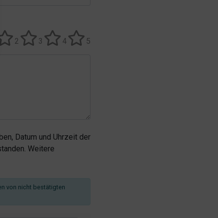
2
3
4
5
en, Datum und Uhrzeit der
tanden. Weitere
en von nicht bestätigten