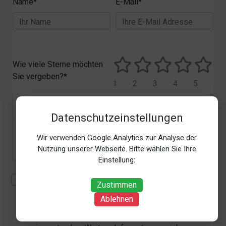
Name*
E-Mail*
Wie viele Sterne möchten
Sie vergeben?*
1
2
3
4
5
Datenschutzeinstellungen
Wir verwenden Google Analytics zur Analyse der
Nutzung unserer Webseite. Bitte wählen Sie Ihre
Einstellung:
Mit der Erhebung, Verarbeitung und Nutzung meiner
Zustimmen
personenbezogenen Daten (Angaben, Datum und
Ablehnen
Uhrzeit der Bewertungsabgabe, Referrer-URL) zum
Zweck der Bewertung erkläre ich mich