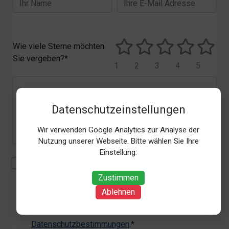
Wie viele Sterne möchten
Sie vergeben?*
1
2
3
4
5
Datenschutzeinstellungen
Wir verwenden Google Analytics zur Analyse der
Nutzung unserer Webseite. Bitte wählen Sie Ihre
Einstellung:
Mit der Erhebung, Verarbeitung und Nutzung meiner
personenbezogenen Daten (Angaben, Datum und
Zustimmen
Uhrzeit der Bewertungsabgabe, Referrer-URL) zum
Ablehnen
Zweck der Bewertung erkläre ich mich
einverstanden. Weitere Informationen siehe unsere
Datenschutzbestimmungen
.*