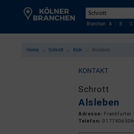
Branchen:
A
|
B
|
C
Home
Schrott
Köln
Alsleben
KONTAKT
Schrott
Alsleben
Adresse:
Frankfurter
Telefon:
017740650