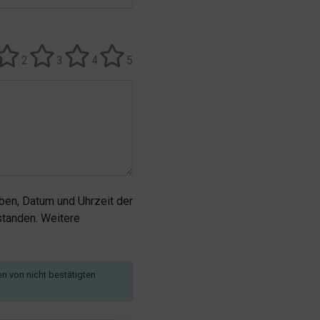
2
3
4
5
en, Datum und Uhrzeit der
tanden. Weitere
en von nicht bestätigten