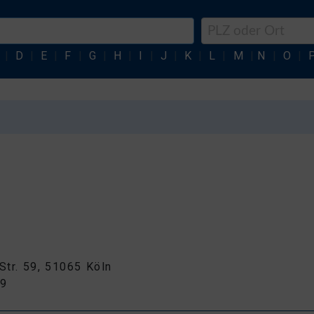
|
D
|
E
|
F
|
G
|
H
|
I
|
J
|
K
|
L
|
M
|
N
|
O
|
 Str. 59, 51065 Köln
69