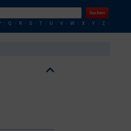
Suchen
P
|
Q
|
R
|
S
|
T
|
U
|
V
|
W
|
X
|
Y
|
Z
|