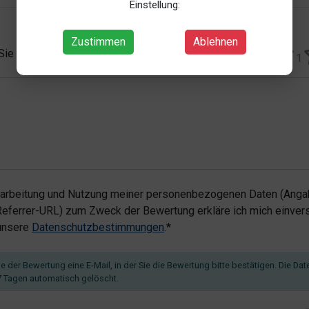
Einstellung:
Zustimmen
Ablehnen
 Sie vergeben?*
1
rarbeitung und Nutzung meiner personenbezogenen Daten (Angab
ferrer-URL) zum Zweck der Bewertung erkläre ich mich einvers
 unsere
Datenschutzbestimmungen
.*
 der Bewertung eine E-Mail, in der Sie die Bewertung bitte bestätigen. Die Dat
 Tagen automatisch gelöscht.