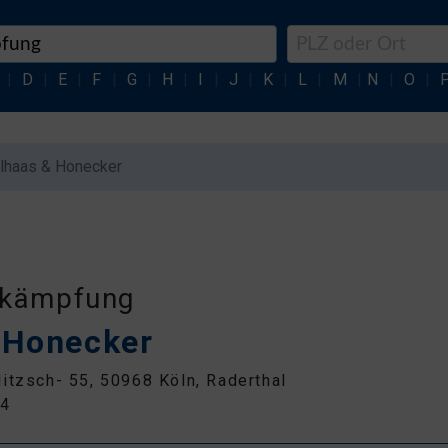
|
D
|
E
|
F
|
G
|
H
|
I
|
J
|
K
|
L
|
M
|
N
|
O
|
lhaas & Honecker
ekämpfung
 Honecker
itzsch- 55, 50968 Köln, Raderthal
44