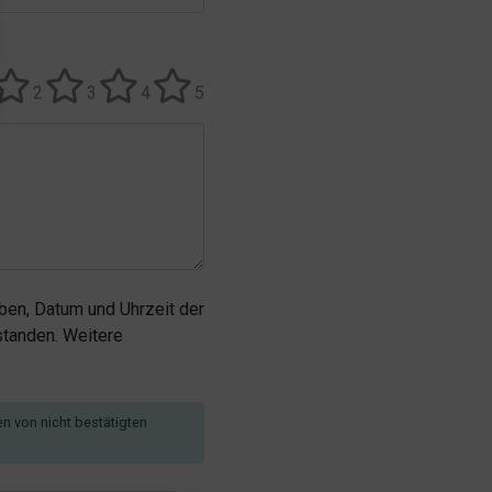
2
3
4
5
en, Datum und Uhrzeit der
tanden. Weitere
en von nicht bestätigten