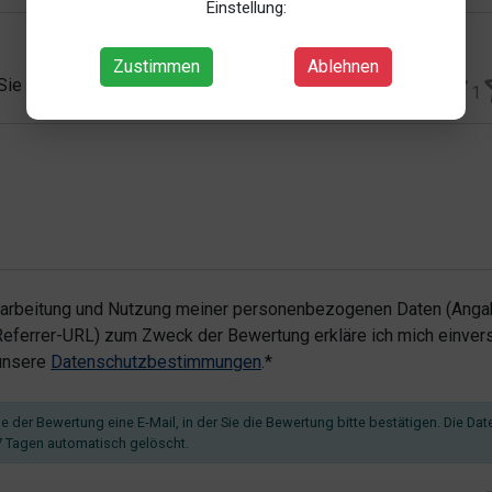
Einstellung:
Zustimmen
Ablehnen
 Sie vergeben?*
1
rarbeitung und Nutzung meiner personenbezogenen Daten (Angab
ferrer-URL) zum Zweck der Bewertung erkläre ich mich einvers
 unsere
Datenschutzbestimmungen
.*
 der Bewertung eine E-Mail, in der Sie die Bewertung bitte bestätigen. Die Dat
 Tagen automatisch gelöscht.