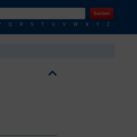
Suchen
P
|
Q
|
R
|
S
|
T
|
U
|
V
|
W
|
X
|
Y
|
Z
|