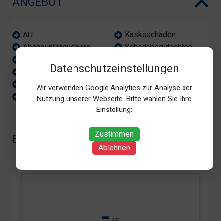
ANGEBOT
Kaskoschaden
AU
Schadensgutachten
Abgasuntersuchung
Sicherheitsprüfung
Beweissicherung
Datenschutzeinstellungen
Totalschaden
HU
Unfallmeldung
Haftpflichtschaden
Wir verwenden Google Analytics zur Analyse der
Wertgutachten
Hauptuntersuchung
Nutzung unserer Webseite. Bitte wählen Sie Ihre
Einstellung:
Zustimmen
BEWERTUNG
Ablehnen
-