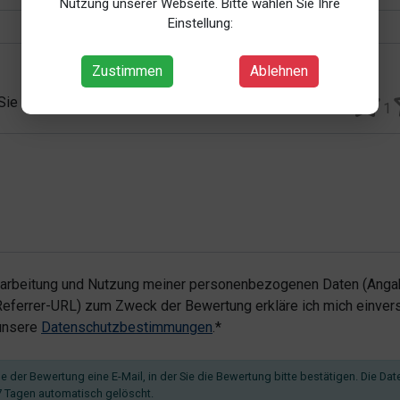
Nutzung unserer Webseite. Bitte wählen Sie Ihre
Einstellung:
Zustimmen
Ablehnen
 Sie vergeben?*
1
rarbeitung und Nutzung meiner personenbezogenen Daten (Angab
ferrer-URL) zum Zweck der Bewertung erkläre ich mich einvers
 unsere
Datenschutzbestimmungen
.*
 der Bewertung eine E-Mail, in der Sie die Bewertung bitte bestätigen. Die Dat
 Tagen automatisch gelöscht.