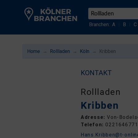
Branchen:
A
|
B
|
C
Home
Rollladen
Köln
Kribben
KONTAKT
Rollladen
Kribben
Adresse:
Von-Bodelsc
Telefon:
022164677
Hans.Kribben@t-onlin