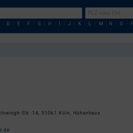
|
D
|
E
|
F
|
G
|
H
|
I
|
J
|
K
|
L
|
M
|
N
|
O
|
hwingh-Str. 14, 51061 Köln, Höhenhaus
1
e.de