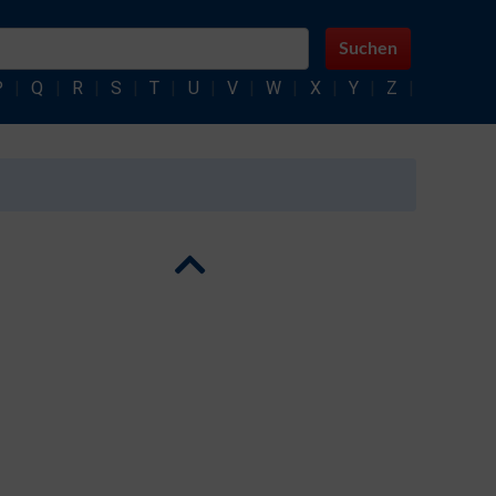
Suchen
P
|
Q
|
R
|
S
|
T
|
U
|
V
|
W
|
X
|
Y
|
Z
|