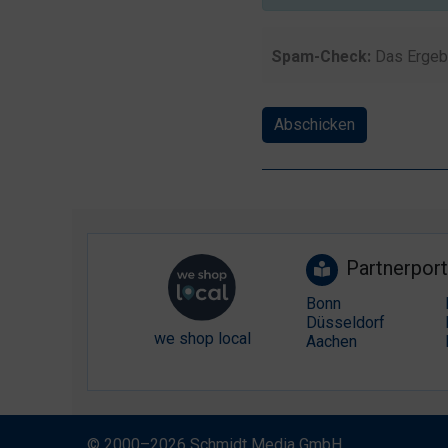
Spam-Check:
Das Ergeb
Abschicken
Partnerport
Bonn
Düsseldorf
we shop local
Aachen
© 2000–2026 Schmidt Media GmbH