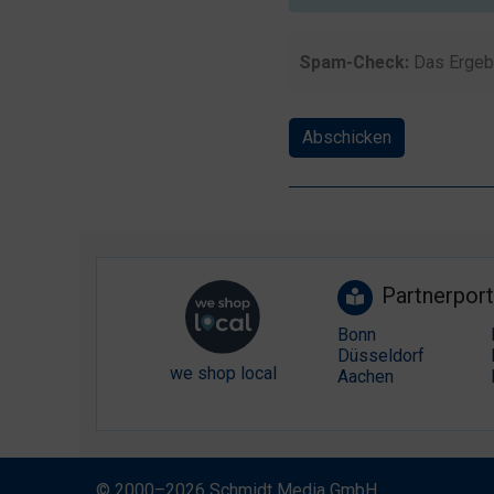
Spam-Check:
Das Ergeb
Abschicken
Partnerport
Bonn
Düsseldorf
we shop local
Aachen
© 2000–2026 Schmidt Media GmbH