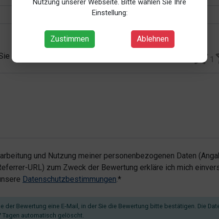
Nutzung unserer Webseite. Bitte wählen Sie Ihre
Einstellung:
Zustimmen
Ablehnen
 Sie vergeben?*
1
rarbeitung und Nutzung meiner personenbezogenen Daten (Angab
ferrer-URL) zum Zweck der Bewertung erkläre ich mich einvers
 unsere
Datenschutzbestimmungen
.*
 der Bewertung eine E-Mail, in der Sie die Bewertung bitte bestätigen. Die Dat
 Tagen automatisch gelöscht.