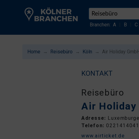
Branchen:
A
|
B
|
C
Home
Reisebüro
Köln
Air Holiday Gmb
KONTAKT
Reisebüro
Air Holida
Adresse:
Luxemburger
Telefon:
022141404
www.airticket.de