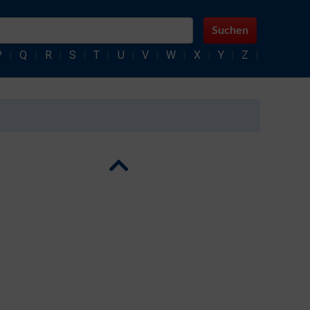
Suchen
P
|
Q
|
R
|
S
|
T
|
U
|
V
|
W
|
X
|
Y
|
Z
|