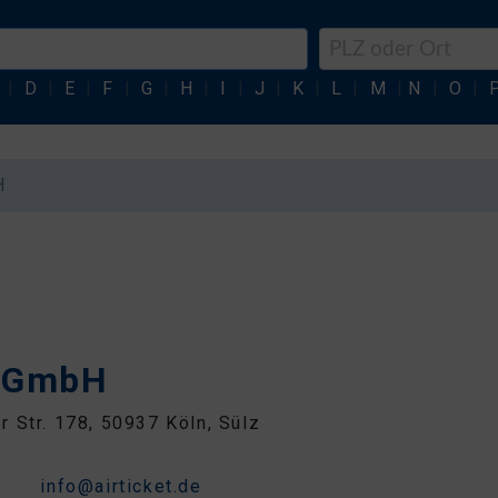
|
D
|
E
|
F
|
G
|
H
|
I
|
J
|
K
|
L
|
M
|
N
|
O
|
H
y GmbH
 Str. 178, 50937 Köln, Sülz
1
info@airticket.de