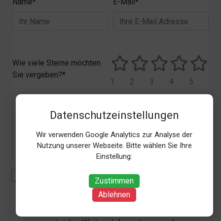
Name*
E-Mail*
Wie viele Sterne möchten
Sie vergeben?*
1
2
3
4
5
Datenschutzeinstellungen
Wir verwenden Google Analytics zur Analyse der
Nutzung unserer Webseite. Bitte wählen Sie Ihre
Einstellung:
Mit der Erhebung, Verarbeitung und Nutzung meiner
Zustimmen
personenbezogenen Daten (Angaben, Datum und
Ablehnen
Uhrzeit der Bewertungsabgabe, Referrer-URL) zum
Zweck der Bewertung erkläre ich mich