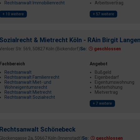
Rechtsanwalt Immobilienrecht
Arbeitsvertrag
+ 10 weitere
+ 57 weitere
Sozialrecht & Mietrecht Köln - RAin Birgit Lange
Venloer Str. 569, 50827 Köln (Bickendorf)
So:
geschlossen
Fachbereich
Angebot
Rechtsanwalt
Bußgeld
Rechtsanwalt Familienrecht
Eigenbedarf
Rechtsanwalt Miet- und
Eigentumswohnung
Wohneigentumsrecht
Mieterhöhung
Rechtsanwalt Mietrecht
Mietvertrag
Rechtsanwalt Sozialrecht
+ 7 weitere
Rechtsanwalt Schönebeck
Glockengasse 2a, 50667 Köln (Innenstadt)
So:
geschlossen