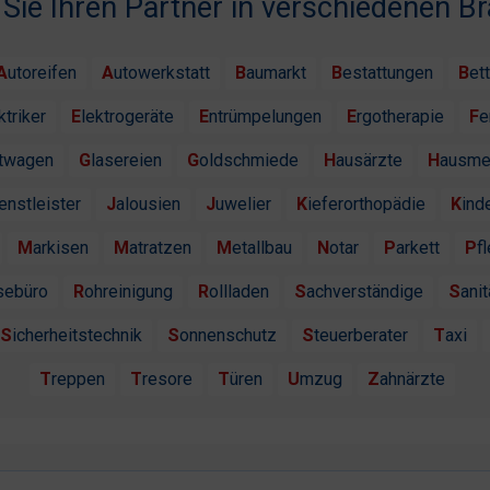
 Sie Ihren Partner in verschiedenen B
Autoreifen
Autowerkstatt
Baumarkt
Bestattungen
Bet
ektriker
Elektrogeräte
Entrümpelungen
Ergotherapie
F
htwagen
Glasereien
Goldschmiede
Hausärzte
Hausme
ienstleister
Jalousien
Juwelier
Kieferorthopädie
Kind
Markisen
Matratzen
Metallbau
Notar
Parkett
P
isebüro
Rohreinigung
Rollladen
Sachverständige
Sanit
Sicherheitstechnik
Sonnenschutz
Steuerberater
Taxi
Treppen
Tresore
Türen
Umzug
Zahnärzte