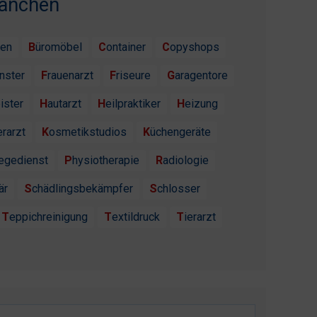
ranchen
ten
Büromöbel
Container
Copyshops
enster
Frauenarzt
Friseure
Garagentore
ister
Hautarzt
Heilpraktiker
Heizung
erarzt
Kosmetikstudios
Küchengeräte
flegedienst
Physiotherapie
Radiologie
är
Schädlingsbekämpfer
Schlosser
Teppichreinigung
Textildruck
Tierarzt