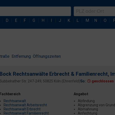
|
D
|
E
|
F
|
G
|
H
|
I
|
J
|
K
|
L
|
M
|
N
|
O
|
traße
Entfernung
Öffnungszeiten
Bock Rechtsanwälte Erbrecht & Familienrecht, I
Subbelrather Str. 247-249, 50825 Köln (Ehrenfeld)
So:
geschlossen
Fachbereich
Angebot
Rechtsanwalt
Abfindung
Rechtsanwalt Arbeitsrecht
Abgrenzung von Grund
Rechtsanwalt Erbrecht
Abmahnung
Rechtsanwalt Familienrecht
Anfechtung