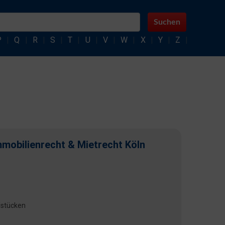
Suchen
P
|
Q
|
R
|
S
|
T
|
U
|
V
|
W
|
X
|
Y
|
Z
|
mmobilienrecht & Mietrecht Köln
stücken