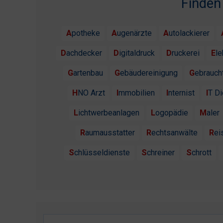
Finden
Apotheke
Augenärzte
Autolackierer
Dachdecker
Digitaldruck
Druckerei
El
Gartenbau
Gebäudereinigung
Gebrauc
HNO Arzt
Immobilien
Internist
IT D
Lichtwerbeanlagen
Logopädie
Maler
Raumausstatter
Rechtsanwälte
Re
Schlüsseldienste
Schreiner
Schrott