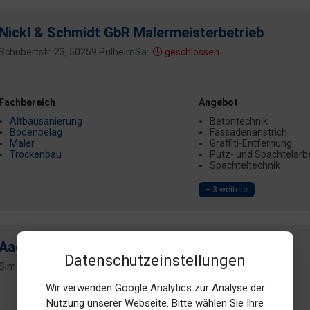
Nickl & Schmidt GbR Malermeisterbetrieb
Schubertstr. 23, 50259 Pulheim
Sa:
geschlossen
Fachbereich
Angebot
Altbausanierung
Betontechnik
Bodenbelag
Fassadenanstrich
Maler
Graffiti-Entfernung
Trockenbau
Putz- und Spachtelarb
Spachteltechnik
+ 3 weitere
Aachten
Datenschutzeinstellungen
Simonskaul 3, 50737 Köln (Weidenpesch)
Wir verwenden Google Analytics zur Analyse der
Nutzung unserer Webseite. Bitte wählen Sie Ihre