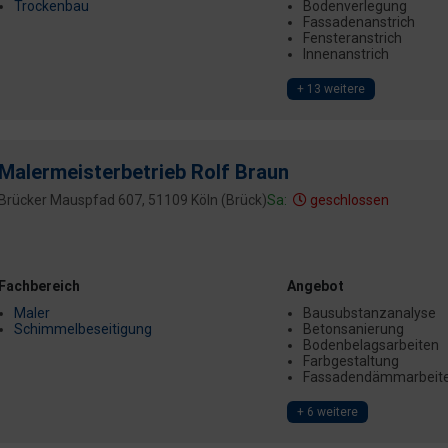
Trockenbau
Bodenverlegung
Fassadenanstrich
Fensteranstrich
Innenanstrich
+ 13 weitere
Malermeisterbetrieb Rolf Braun
Brücker Mauspfad 607, 51109 Köln (Brück)
Sa:
geschlossen
Fachbereich
Angebot
Maler
Bausubstanzanalyse
Schimmelbeseitigung
Betonsanierung
Bodenbelagsarbeiten
Farbgestaltung
Fassadendämmarbeit
+ 6 weitere