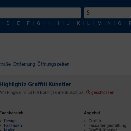
|
D
|
E
|
F
|
G
|
H
|
I
|
J
|
K
|
L
|
M
|
N
|
O
|
traße
Entfernung
Öffnungszeiten
Highlightz Graffiti Künstler
Am Ringwall 8, 53119 Bonn (Tannenbusch)
Sa:
geschlossen
Fachbereich
Angebot
Design
Graffiti
Fassaden
Fassadengestaltung
Maler
Graffiti Künstler