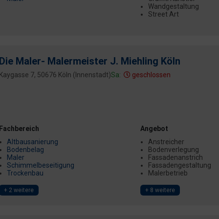
Wandgestaltung
Street Art
Die Maler- Malermeister J. Miehling Köln
Kaygasse 7, 50676 Köln (Innenstadt)
Sa:
geschlossen
Fachbereich
Angebot
Altbausanierung
Anstreicher
Bodenbelag
Bodenverlegung
Maler
Fassadenanstrich
Schimmelbeseitigung
Fassadengestaltung
Trockenbau
Malerbetrieb
+ 2 weitere
+ 8 weitere