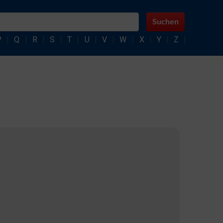
Suchen
P
|
Q
|
R
|
S
|
T
|
U
|
V
|
W
|
X
|
Y
|
Z
|