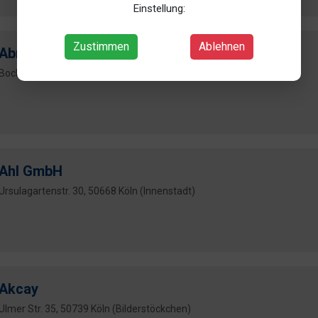
Einstellung:
Zustimmen
Ablehnen
Abraham
Bocholter Str. 1, 51109 Köln (Merheim)
Ahl GmbH
Ursulagartenstr. 30, 50668 Köln (Innenstadt)
Akcay
Ulmer Str. 35, 50739 Köln (Bilderstöckchen)