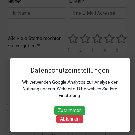
Name*
E-Mail*
Wie viele Sterne möchten
Sie vergeben?*
1
2
3
4
5
Datenschutzeinstellungen
Wir verwenden Google Analytics zur Analyse der
Nutzung unserer Webseite. Bitte wählen Sie Ihre
Einstellung:
Mit der Erhebung, Verarbeitung und Nutzung meiner
Zustimmen
personenbezogenen Daten (Angaben, Datum und
Ablehnen
Uhrzeit der Bewertungsabgabe, Referrer-URL) zum
Zweck der Bewertung erkläre ich mich