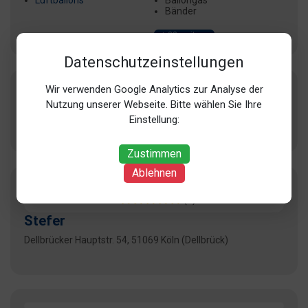
Luftballons
Ballongas
Bänder
+ 23 weitere
Datenschutzeinstellungen
Wir verwenden Google Analytics zur Analyse der
Deko Art GmbH
Nutzung unserer Webseite. Bitte wählen Sie Ihre
Wilhelmstr. 74, 50996 Köln (Rodenkirchen)
Einstellung:
Zustimmen
Ablehnen
5
(1)
Stefer
Dellbrücker Hauptstr. 54, 51069 Köln (Dellbrück)