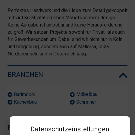
Perfektes Handwerk und die Liebe zum Detail gekoppelt
mit viel Kreativität ergeben Möbel von mcm design.
Keine Aufgabe ist unlösbar und keine Herausforderung
zu groß. Wir setzen Projekte sowohl für Privat- als auch
für Gewerbekunden um. Dabei sind wir nicht nur in Köln
und Umgebung, sondern auch auf Mallorca, Ibiza,
Nordseeinseln und in Österreich tätig.
BRANCHEN
Möbelbau
Badmöbel
Schreiner
Küchenbau
BEWERTUNG
Datenschutzeinstellungen