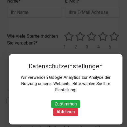
Name*
E-Mail*
Wie viele Sterne möchten
Sie vergeben?*
1
2
3
4
5
Datenschutzeinstellungen
Wir verwenden Google Analytics zur Analyse der
Nutzung unserer Webseite. Bitte wählen Sie Ihre
Einstellung:
Mit der Erhebung, Verarbeitung und Nutzung meiner
Zustimmen
personenbezogenen Daten (Angaben, Datum und
Ablehnen
Uhrzeit der Bewertungsabgabe, Referrer-URL) zum
Zweck der Bewertung erkläre ich mich