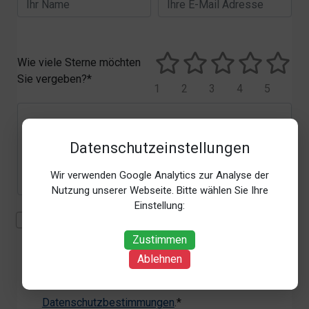
Wie viele Sterne möchten
Sie vergeben?*
1
2
3
4
5
Datenschutzeinstellungen
Wir verwenden Google Analytics zur Analyse der
Nutzung unserer Webseite. Bitte wählen Sie Ihre
Einstellung:
Mit der Erhebung, Verarbeitung und Nutzung meiner
personenbezogenen Daten (Angaben, Datum und
Zustimmen
Uhrzeit der Bewertungsabgabe, Referrer-URL) zum
Ablehnen
Zweck der Bewertung erkläre ich mich
einverstanden. Weitere Informationen siehe unsere
Datenschutzbestimmungen
.*