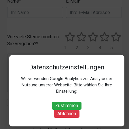
Name*
E-Mail*
Wie viele Sterne möchten
Sie vergeben?*
1
2
3
4
5
Datenschutzeinstellungen
Wir verwenden Google Analytics zur Analyse der
Nutzung unserer Webseite. Bitte wählen Sie Ihre
Einstellung:
Mit der Erhebung, Verarbeitung und Nutzung meiner
Zustimmen
personenbezogenen Daten (Angaben, Datum und
Ablehnen
Uhrzeit der Bewertungsabgabe, Referrer-URL) zum
Zweck der Bewertung erkläre ich mich