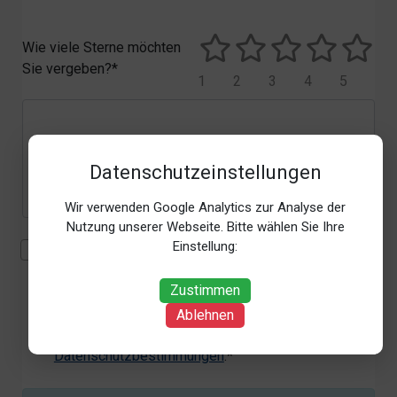
Wie viele Sterne möchten
Sie vergeben?*
1
2
3
4
5
Datenschutzeinstellungen
Wir verwenden Google Analytics zur Analyse der
Nutzung unserer Webseite. Bitte wählen Sie Ihre
Einstellung:
Mit der Erhebung, Verarbeitung und Nutzung meiner
personenbezogenen Daten (Angaben, Datum und
Zustimmen
Uhrzeit der Bewertungsabgabe, Referrer-URL) zum
Zweck der Bewertung erkläre ich mich
Ablehnen
einverstanden. Weitere Informationen siehe unsere
Datenschutzbestimmungen
.*