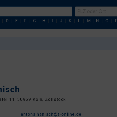
|
D
|
E
|
F
|
G
|
H
|
I
|
J
|
K
|
L
|
M
|
N
|
O
|
nisch
rtel 11, 50969 Köln, Zollstock
3
antons.hanisch@t-online.de