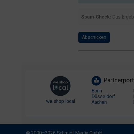
Spam-Check:
Das Ergeb
Abschicken
Partnerport
Bonn
Düsseldorf
we shop local
Aachen
© 2000–2026 Schmidt Media GmbH