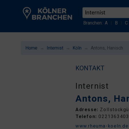
Branchen:
A
|
B
|
C
Home
Internist
Köln
Antons, Hanisch
KONTAKT
Internist
Antons, Ha
Adresse:
Zollstockgü
Telefon:
022136340
www.rheuma-koeln.de