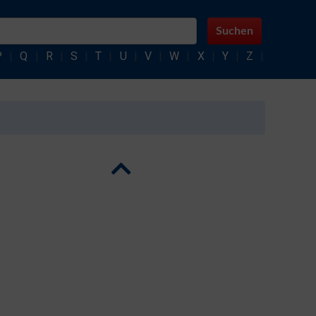
Suchen
P
|
Q
|
R
|
S
|
T
|
U
|
V
|
W
|
X
|
Y
|
Z
|