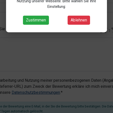
Nutzung unserer Webseite. Bitte wählen Sie Ihre
Einstellung:
Zustimmen
Ablehnen
 Sie vergeben?*
1
rarbeitung und Nutzung meiner personenbezogenen Daten (Angab
ferrer-URL) zum Zweck der Bewertung erkläre ich mich einvers
 unsere
Datenschutzbestimmungen
.*
 der Bewertung eine E-Mail, in der Sie die Bewertung bitte bestätigen. Die Dat
 Tagen automatisch gelöscht.