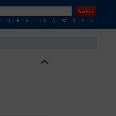
Suchen
P
|
Q
|
R
|
S
|
T
|
U
|
V
|
W
|
X
|
Y
|
Z
|