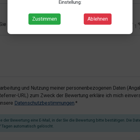
Einstellung:
Zustimmen
Ablehnen
 Sie vergeben?*
1
rarbeitung und Nutzung meiner personenbezogenen Daten (Angab
ferrer-URL) zum Zweck der Bewertung erkläre ich mich einvers
 unsere
Datenschutzbestimmungen
.*
 der Bewertung eine E-Mail, in der Sie die Bewertung bitte bestätigen. Die Dat
 Tagen automatisch gelöscht.