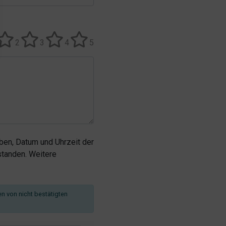
2
3
4
5
en, Datum und Uhrzeit der
tanden. Weitere
en von nicht bestätigten