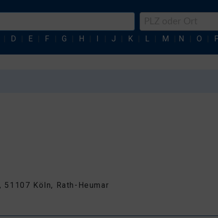
|
D
|
E
|
F
|
G
|
H
|
I
|
J
|
K
|
L
|
M
|
N
|
O
|
20, 51107 Köln, Rath-Heumar
2