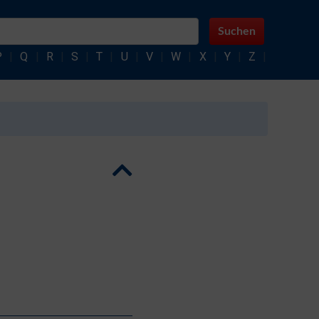
Suchen
P
|
Q
|
R
|
S
|
T
|
U
|
V
|
W
|
X
|
Y
|
Z
|