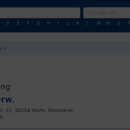
|
D
|
E
|
F
|
G
|
H
|
I
|
J
|
K
|
L
|
M
|
N
|
O
|
erw.
ung
rw.
tr. 22, 50354 Hürth, Stotzheim
75