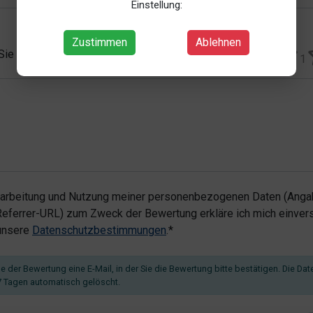
Einstellung:
Zustimmen
Ablehnen
 Sie vergeben?*
1
rarbeitung und Nutzung meiner personenbezogenen Daten (Angab
ferrer-URL) zum Zweck der Bewertung erkläre ich mich einvers
 unsere
Datenschutzbestimmungen
.*
 der Bewertung eine E-Mail, in der Sie die Bewertung bitte bestätigen. Die Dat
 Tagen automatisch gelöscht.