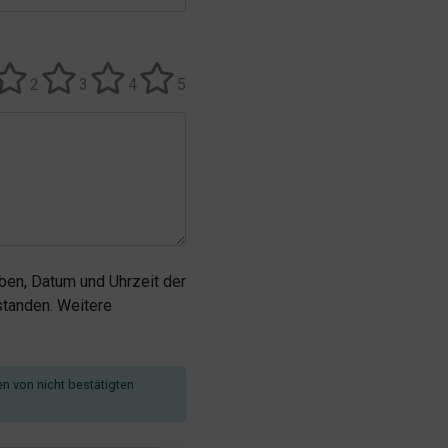
2
3
4
5
en, Datum und Uhrzeit der
tanden. Weitere
en von nicht bestätigten