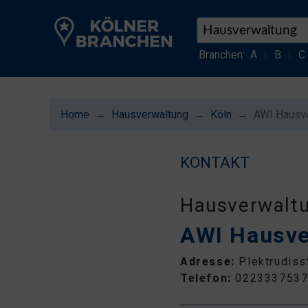
Branchen:
A
|
B
|
C
Home
Hausverwaltung
Köln
AWI Hausv
KONTAKT
Hausverwalt
AWI Hausve
Adresse:
Plektrudiss
Telefon:
022333753