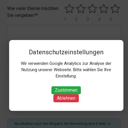
Wie viele Sterne möchten
Sie vergeben?*
1
2
3
4
5
Datenschutzeinstellungen
Wir verwenden Google Analytics zur Analyse der
Nutzung unserer Webseite. Bitte wählen Sie Ihre
Mit der Erhebung, Verarbeitung und Nutzung meiner
Einstellung:
personenbezogenen Daten (Angaben, Datum und
Uhrzeit der Bewertungsabgabe, Referrer-URL) zum
Zustimmen
Zweck der Bewertung erkläre ich mich
Ablehnen
einverstanden. Weitere Informationen siehe unsere
Datenschutzbestimmungen
.*
Sie erhalten nach der Abgabe der Bewertung eine E-Mail, in