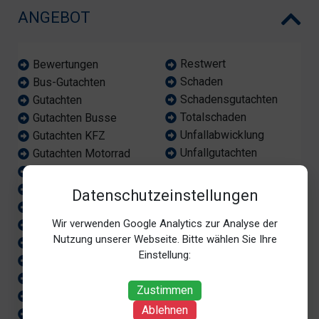
ANGEBOT
Restwert
Bewertungen
Schaden
Bus-Gutachten
Schadensgutachten
Gutachten
Totalschaden
Gutachten Busse
Unfallabwicklung
Gutachten KFZ
Unfallgutachten
Gutachten Motorrad
Unfallgutachter
Gutachten PKW
Unfallschaden
KFZ
Datenschutzeinstellungen
Wertgutachten
LKW
Wir verwenden Google Analytics zur Analyse der
Wertminderung
Lackschaden
Nutzung unserer Webseite. Bitte wählen Sie Ihre
Wertschätzung
Motorradgutachten
Einstellung:
Wiederbeschaffungswe
Motorradvermessung
rt
Nutzungsausfall
Zustimmen
unabhängiger Sachverst
PKW
Ablehnen
ändiger
Rahmen-Vermessung