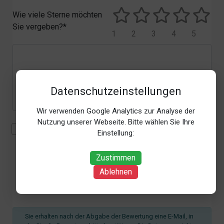
Wie viele Sterne möchten
Sie vergeben?*
1
2
3
4
5
Datenschutzeinstellungen
Wir verwenden Google Analytics zur Analyse der
Nutzung unserer Webseite. Bitte wählen Sie Ihre
Mit der Erhebung, Verarbeitung und Nutzung meiner
Einstellung:
personenbezogenen Daten (Angaben, Datum und
Uhrzeit der Bewertungsabgabe, Referrer-URL) zum
Zustimmen
Zweck der Bewertung erkläre ich mich
Ablehnen
einverstanden. Weitere Informationen siehe unsere
Datenschutzbestimmungen
.*
Sie erhalten nach der Abgabe der Bewertung eine E-Mail, in