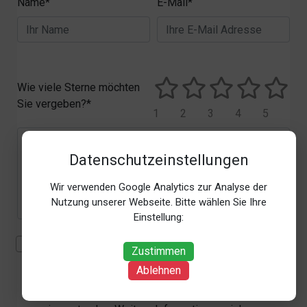
Name*
E-Mail*
Wie viele Sterne möchten
Sie vergeben?*
1
2
3
4
5
Datenschutzeinstellungen
Wir verwenden Google Analytics zur Analyse der
Nutzung unserer Webseite. Bitte wählen Sie Ihre
Einstellung:
Mit der Erhebung, Verarbeitung und Nutzung meiner
Zustimmen
personenbezogenen Daten (Angaben, Datum und
Ablehnen
Uhrzeit der Bewertungsabgabe, Referrer-URL) zum
Zweck der Bewertung erkläre ich mich