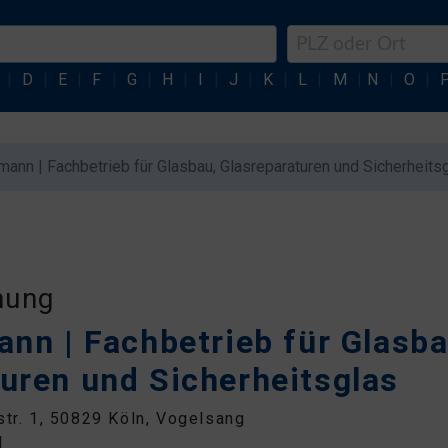
|
D
|
E
|
F
|
G
|
H
|
I
|
J
|
K
|
L
|
M
|
N
|
O
|
lmann | Fachbetrieb für Glasbau, Glasreparaturen und Sicherheits
nung
ann | Fachbetrieb für Glasba
uren und Sicherheitsglas
str. 1, 50829 Köln, Vogelsang
1