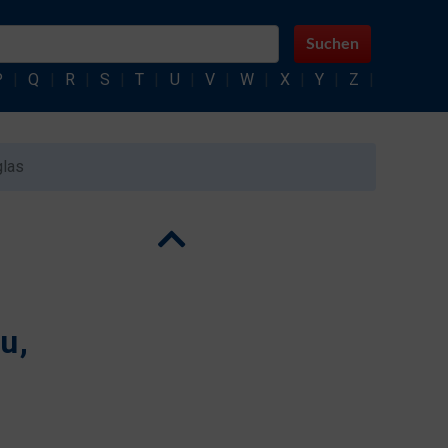
Suchen
P
|
Q
|
R
|
S
|
T
|
U
|
V
|
W
|
X
|
Y
|
Z
|
glas
u,