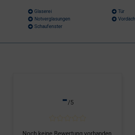
Glaserei
Tür
Notverglasungen
Vordäch
Schaufenster
-
/5
Noch keine Bewertung vorhanden.