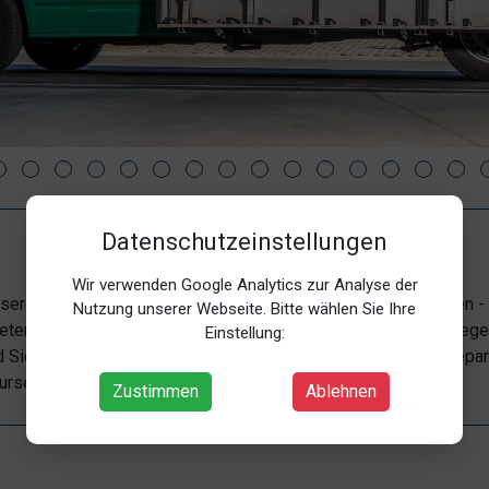
Datenschutzeinstellungen
Wir verwenden Google Analytics zur Analyse der
aserei mit Tradition seit 1917 in Köln, Düsseldorf, Bonn, Aachen
Nutzung unserer Webseite. Bitte wählen Sie Ihre
ieten Glas nach Maß, wie zum Bespiel: Ganzglasduschen, Spiege
Einstellung:
d Sicherheitsglas. Notverglasungen und Schaufenstersofortrepar
urservice mit Bestellungen bis 23 Uhr kein Problem.
Zustimmen
Ablehnen