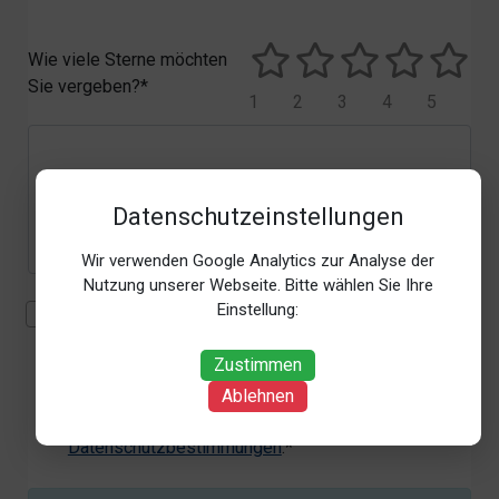
Wie viele Sterne möchten
Sie vergeben?*
1
2
3
4
5
Datenschutzeinstellungen
Wir verwenden Google Analytics zur Analyse der
Nutzung unserer Webseite. Bitte wählen Sie Ihre
Einstellung:
Mit der Erhebung, Verarbeitung und Nutzung meiner
personenbezogenen Daten (Angaben, Datum und
Zustimmen
Uhrzeit der Bewertungsabgabe, Referrer-URL) zum
Zweck der Bewertung erkläre ich mich
Ablehnen
einverstanden. Weitere Informationen siehe unsere
Datenschutzbestimmungen
.*