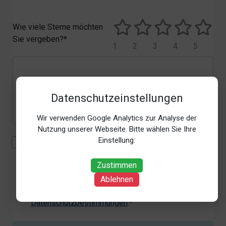
Wie viele Sterne möchten
Sie vergeben?*
1
2
3
4
5
Datenschutzeinstellungen
Wir verwenden Google Analytics zur Analyse der
Nutzung unserer Webseite. Bitte wählen Sie Ihre
Einstellung:
Mit der Erhebung, Verarbeitung und Nutzung meiner
personenbezogenen Daten (Angaben, Datum und
Zustimmen
Uhrzeit der Bewertungsabgabe, Referrer-URL) zum
Zweck der Bewertung erkläre ich mich
Ablehnen
einverstanden. Weitere Informationen siehe unsere
Datenschutzbestimmungen
.*