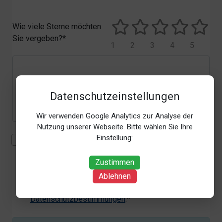
Wie viele Sterne möchten
Sie vergeben?*
1
2
3
4
5
Datenschutzeinstellungen
Wir verwenden Google Analytics zur Analyse der
Nutzung unserer Webseite. Bitte wählen Sie Ihre
Einstellung:
Mit der Erhebung, Verarbeitung und Nutzung meiner
personenbezogenen Daten (Angaben, Datum und
Zustimmen
Uhrzeit der Bewertungsabgabe, Referrer-URL) zum
Zweck der Bewertung erkläre ich mich
Ablehnen
einverstanden. Weitere Informationen siehe unsere
Datenschutzbestimmungen
.*